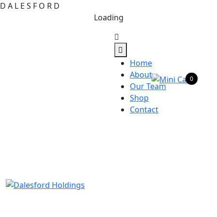
D
A
L
E
S
F
O
R
D
Loading
Home
About
0
Our Team
Shop
Contact
visit our location:
Gweru Zimbabwe
Opening Hours:
Mon-Fri 8am-5pm