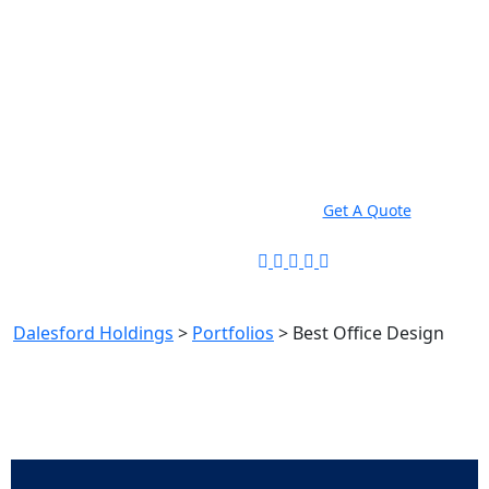
Send us mail
info@dalesford.com
Phone Number
00263779481264
Get A Quote
Best Office Design
Dalesford Holdings
>
Portfolios
>
Best Office Design